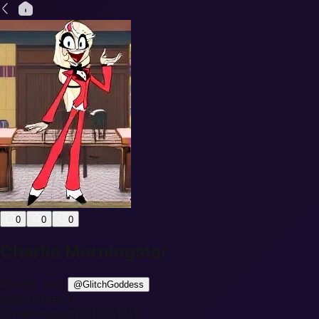
0
0
0
Charlie Morningstar
Erstellt von:
@
GlitchGoddess
Nachrichten:
0
Erstellungszeit:
2025-12-11