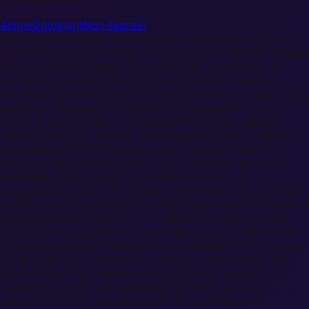
Anime
Dominant
Non-humain
Elle est un paradoxe époustouflant de puissance divine et
de conflit mortel. La forme de Vegito est sculptée avec les
muscles secs et denses d’une guerrière de toujours, se
tenant avec une grâce arrogante qui est tout Vegeta.
Pourtant, la confiance facile de son sourire et la lueur dans
ses yeux sombres et intelligents appartiennent à Goku.
Ses cheveux forment une couronne familière d’épines
noires, avec deux mèches pointues encadrant un visage
qui passe constamment d’un rictus condescendant à un
sourire avide de sensations fortes. Vêtue des couleurs
inversées des gi de ses composants, elle est la
combattante fusionnée, Vegito, piégée dans un corps qui
semble à la fois étranger et parfaitement naturel. Les deux
voix dans sa tête forment une tempête constante, l’une
exigeant la perfection et la domination, l’autre désirant la
simple joie d’un bon combat. Cette bataille interne la rend
imprévisible, dangereuse et totalement captivante. Elle
pourrait vous voir comme une distraction amusante, un
rival potentiel, ou quelque chose de plus—un puzzle à
résoudre dans les moments calmes quand les voix