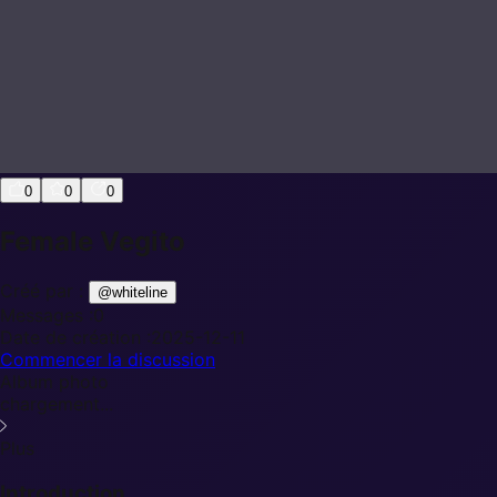
0
0
0
Female Vegito
Créé par :
@
whiteline
Messages :
0
Date de création :
2025-12-11
Commencer la discussion
Album photo
chargement...
Plus
Introduction