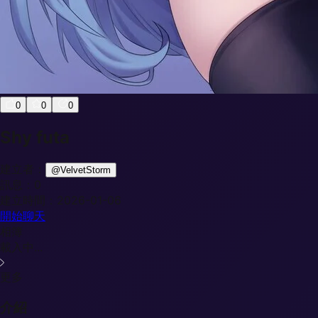
0
0
0
Shy futa
建立者：
@
VelvetStorm
訊息：
0
建立時間：
2026-01-06
開始聊天
相簿
載入中...
更多
介紹